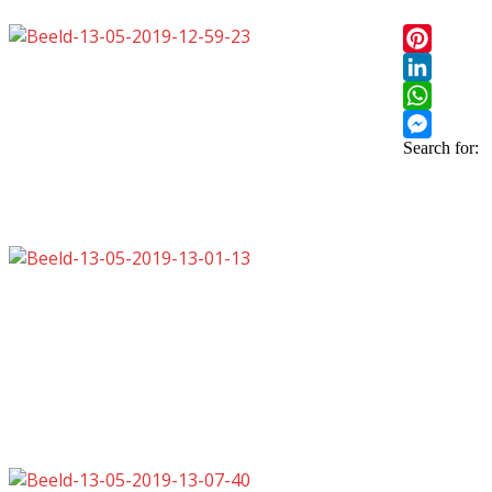
Pinterest
LinkedIn
WhatsApp
Search for:
Messenge