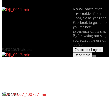
K&WConstruction
uses cookies from
Google Analytics and
Facebook to guarantee
you the best
experience on its site.
By browsing our site,
you accept the use of
cookies.
12/04/24
Ath, Les Haleurs
J'accepte / I agree
Read more
12/04/24