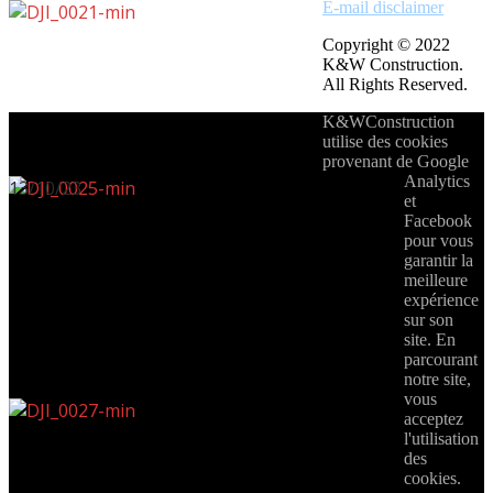
E-mail disclaimer
Copyright © 2022
K&W Construction.
All Rights Reserved.
K&WConstruction
utilise des cookies
provenant de Google
Analytics
13/10/23
et
Facebook
pour vous
garantir la
meilleure
expérience
sur son
site. En
parcourant
notre site,
vous
acceptez
l'utilisation
des
cookies.