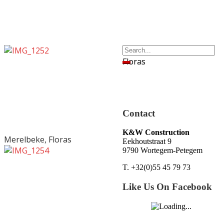
Merelbeke,
Merelbeke,
Floras
Floras
Contact
K&W Construction
Merelbeke, Floras
Eekhoutstraat 9
9790 Wortegem-Petegem
T. +32(0)55 45 79 73
Like Us On Facebook