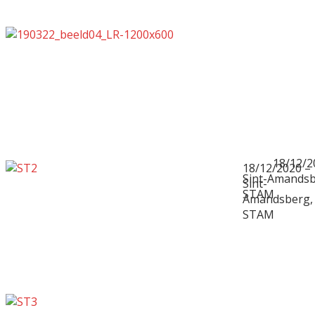
18/12/2
18/12/2020 –
Sint-Amandsb
Sint-
STAM
Amandsberg,
STAM