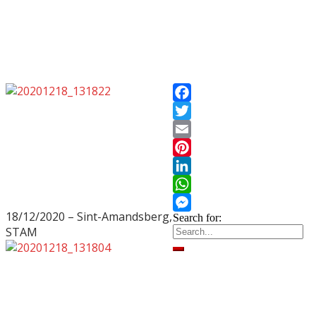
Facebook
Twitter
Email
Pinterest
LinkedIn
WhatsApp
18/12/2020 – Sint-Amandsberg,
Search for:
Messenger
STAM