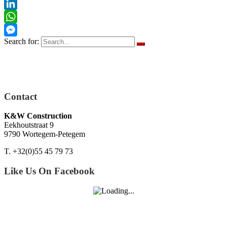
Pinterest
LinkedIn
WhatsApp
Search for:
Messenger
Contact
K&W Construction
Eekhoutstraat 9
9790 Wortegem-Petegem
T. +32(0)55 45 79 73
Like Us On Facebook