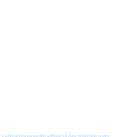
Gebruiksvoorwaarden website en data protection notice