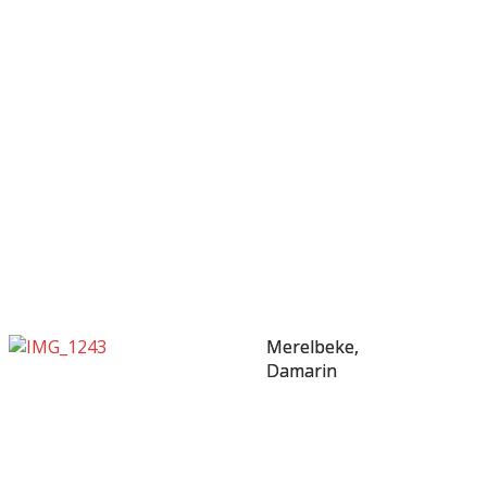
Merelbeke,
Merelbeke,
Damarin
Damarin