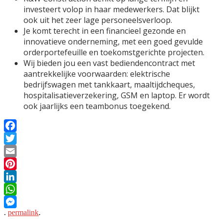
investeert volop in haar medewerkers. Dat blijkt
ook uit het zeer lage personeelsverloop.
Je komt terecht in een financieel gezonde en
innovatieve onderneming, met een goed gevulde
orderportefeuille en toekomstgerichte projecten.
Wij bieden jou een vast bediendencontract met
aantrekkelijke voorwaarden: elektrische
bedrijfswagen met tankkaart, maaltijdcheques,
hospitalisatieverzekering, GSM en laptop. Er wordt
ook jaarlijks een teambonus toegekend.
Facebook
Twitter
Email
Pinterest
LinkedIn
WhatsApp
.
permalink
.
Messenger