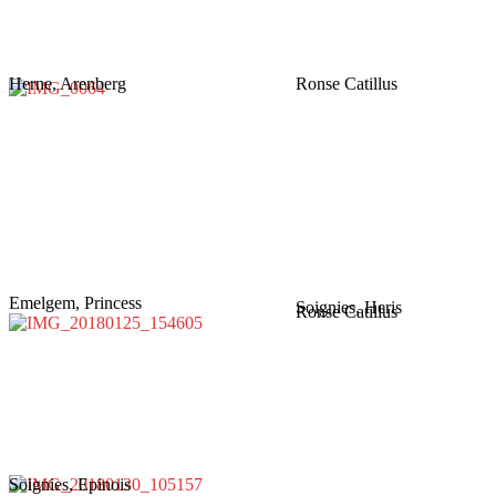
Herne, Arenberg
Ronse Catillus
Emelgem, Princess
Soignies, Heris
Ronse Catillus
Soignies, Epinois