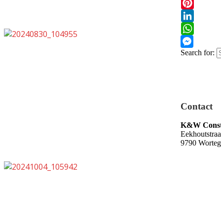
Email
Pinterest
LinkedIn
WhatsApp
Search for:
Messenge
Contact
K&W Const
Eekhoutstraa
9790 Worte