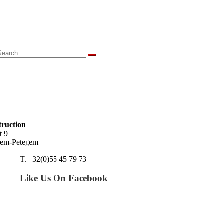
r
ruction
t 9
gem-Petegem
T. +32(0)55 45 79 73
Like Us On Facebook