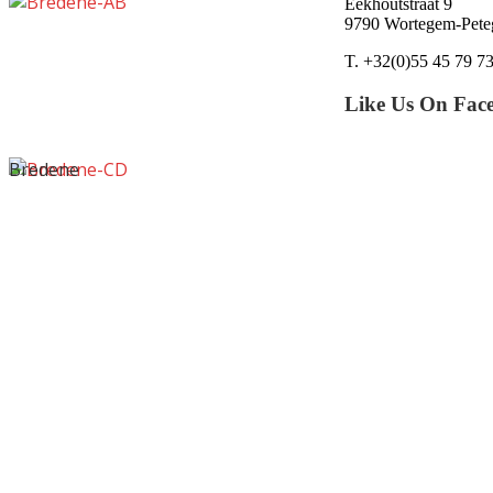
Eekhoutstraat 9
9790 Wortegem-Pet
T. +32(0)55 45 79 7
Like Us On Fac
Bredene