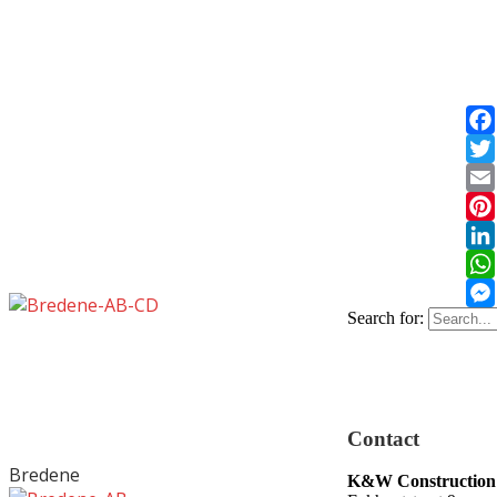
Fac
Twi
Ema
Pin
Lin
Wh
Search for:
Messenger
Contact
Bredene
K&W Construction