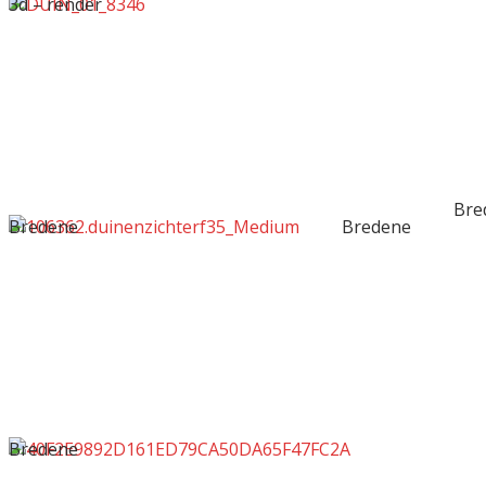
3d – render
Bre
Bredene
Bredene
Bredene