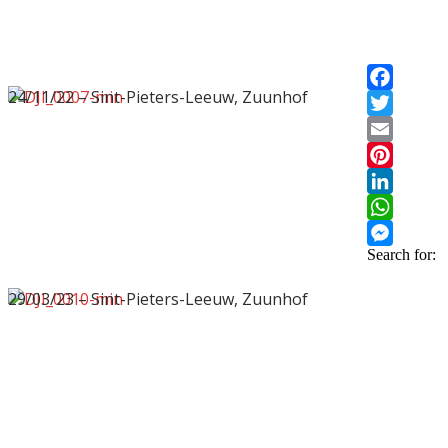
24/11/22 – Sint-Pieters-Leeuw, Zuunhof
Facebook
Twitter
Email
Pinterest
LinkedIn
WhatsApp
Search for:
Messenge
29/03/23 – Sint-Pieters-Leeuw, Zuunhof