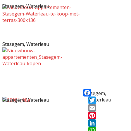
Stasegem, Waterleau
Stasegem, Waterleau
Stasegem, Waterleau
Stasegem,
Waterleau
Stasegem, Waterleau
Facebook
Twitter
Email
Pinterest
LinkedIn