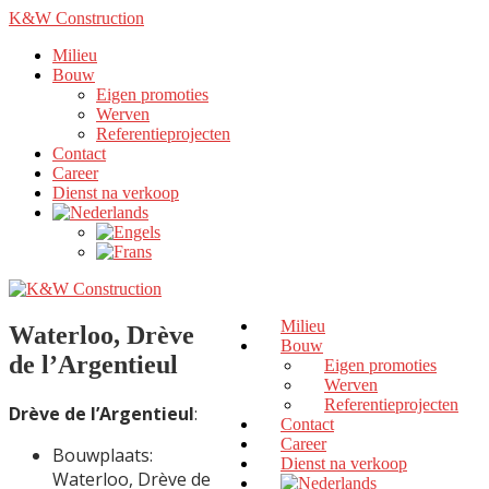
K&W Construction
Milieu
Bouw
Eigen promoties
Werven
Referentieprojecten
Contact
Career
Dienst na verkoop
Milieu
Waterloo, Drève
Bouw
de l’Argentieul
Eigen promoties
Werven
Referentieprojecten
Drève de l’Argentieul
:
Contact
Career
Bouwplaats:
Dienst na verkoop
Waterloo, Drève de