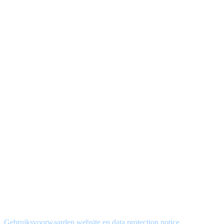
Gebruiksvoorwaarden website en data protection notice