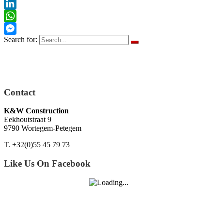
Pinterest
LinkedIn
WhatsApp
Search for:
Messenger
Contact
K&W Construction
Eekhoutstraat 9
9790 Wortegem-Petegem
T. +32(0)55 45 79 73
Like Us On Facebook